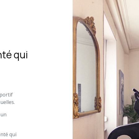
nté qui
portif
duelles.
 un
anté qui