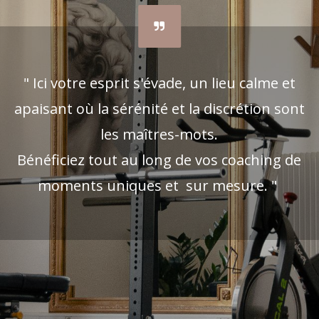
" Ici votre esprit s'évade, un lieu calme et
apaisant où la sérénité et la discrétion sont
les maîtres-mots.
Bénéficiez tout au long de vos coaching de
moments uniques et sur mesure. "